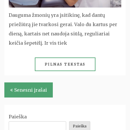
Dauguma žmonių yra įsitikinę, kad dantų
priežiūrą jie tvarkosi gerai. Valo du kartus per
dieną, kartais net naudoja siūlą, reguliariai
keičia šepetėlį. Ir vis tiek
PILNAS TEKSTAS
Navigacija
Senesni įrašai
tarp
įrašų
Paieška
Paieška