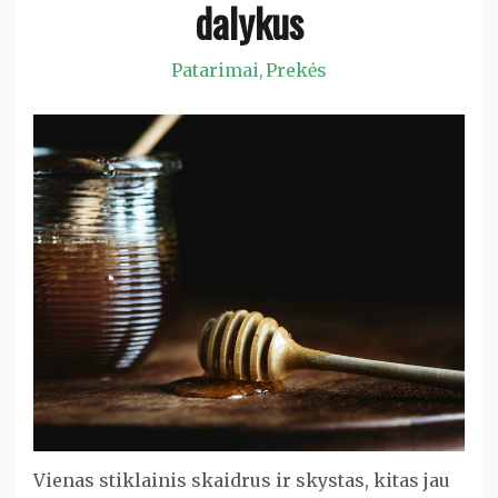
dalykus
Patarimai
Prekės
,
Vienas stiklainis skaidrus ir skystas, kitas jau