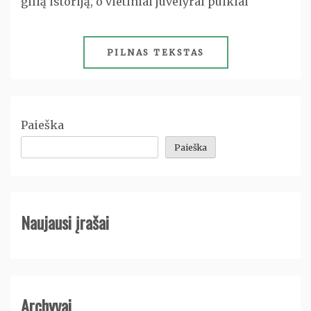
gilią istoriją, o vietiniai juvelyrai puikiai
PILNAS TEKSTAS
Paieška
Paieška
Naujausi įrašai
Archyvai