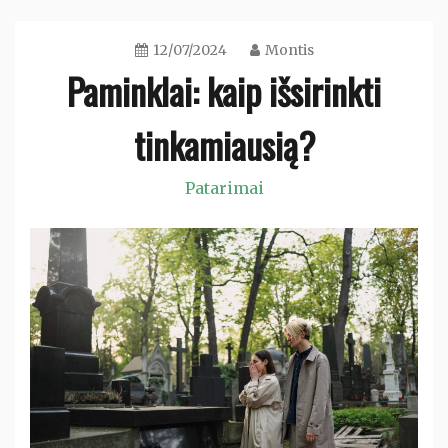
12/07/2024
Montis
Paminklai: kaip išsirinkti
tinkamiausią?
Patarimai