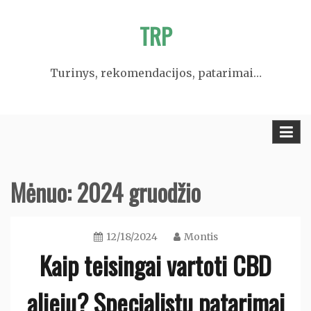
Skip
TRP
to
content
Turinys, rekomendacijos, patarimai…
Mėnuo:
2024 gruodžio
12/18/2024
Montis
Kaip teisingai vartoti CBD
aliejų? Specialistų patarimai