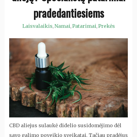
pradedantiesiems
Laisvalaikis
Namai
Patarimai
Prekės
,
,
,
CBD aliejus sulaukė didelio susidomėjimo dėl
savo galimo poveikio sveikatai. Tačiau pradėjus