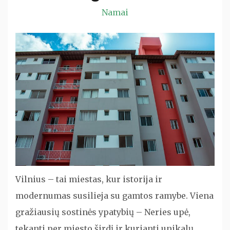
Namai
Vilnius – tai miestas, kur istorija ir
modernumas susilieja su gamtos ramybe. Viena
gražiausių sostinės ypatybių – Neries upė,
tekanti per miesto širdį ir kurianti unikalų