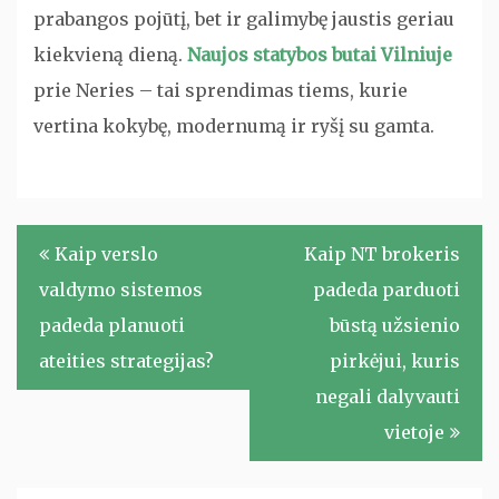
prabangos pojūtį, bet ir galimybę jaustis geriau
kiekvieną dieną.
Naujos statybos butai Vilniuje
prie Neries – tai sprendimas tiems, kurie
vertina kokybę, modernumą ir ryšį su gamta.
Navigacija
Kaip verslo
Kaip NT brokeris
tarp
valdymo sistemos
padeda parduoti
įrašų
padeda planuoti
būstą užsienio
ateities strategijas?
pirkėjui, kuris
negali dalyvauti
vietoje