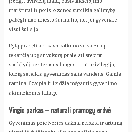
įrengti dviračių takai, pasivaikščiojimo
maršrutai ir poilsio zonos suteikia galimybę
pabėgti nuo miesto šurmulio, net jei gyvenate
visai šalia jo.
Rytą pradėti ant savo balkono su vaizdu į
tekančią upę ar vakarą praleisti stebint
saulėlydį per terasos langus – tai privilegija,
kurią suteikia gyvenimas šalia vandens. Gamta
ramina, įkvepia ir leidžia mėgautis gyvenimo
akimirkomis kitaip.
Vingio parkas – natūrali pramogų erdvė
Gyvenimas prie Neries dažnai reiškia ir artumą