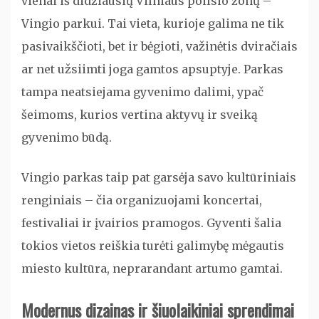
vienai iš didžiausių Vilniaus poilsio zonų –
Vingio parkui. Tai vieta, kurioje galima ne tik
pasivaikščioti, bet ir bėgioti, važinėtis dviračiais
ar net užsiimti joga gamtos apsuptyje. Parkas
tampa neatsiejama gyvenimo dalimi, ypač
šeimoms, kurios vertina aktyvų ir sveiką
gyvenimo būdą.
Vingio parkas taip pat garsėja savo kultūriniais
renginiais – čia organizuojami koncertai,
festivaliai ir įvairios pramogos. Gyventi šalia
tokios vietos reiškia turėti galimybę mėgautis
miesto kultūra, neprarandant artumo gamtai.
Modernus dizainas ir šiuolaikiniai sprendimai