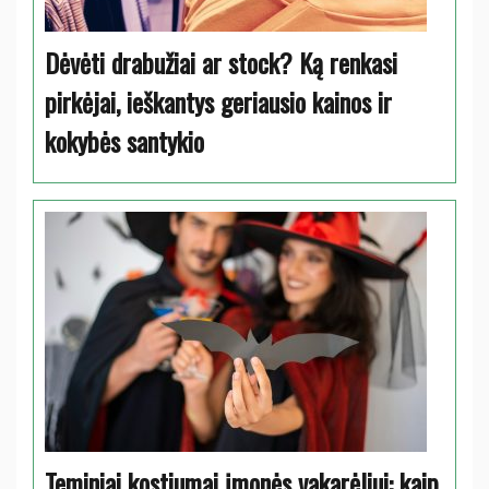
Dėvėti drabužiai ar stock? Ką renkasi
pirkėjai, ieškantys geriausio kainos ir
kokybės santykio
Teminiai kostiumai įmonės vakarėliui: kaip