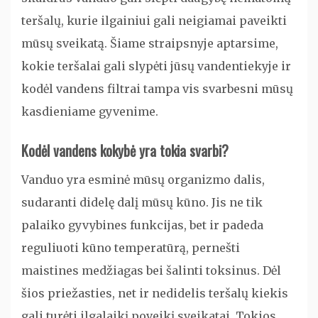
teršalų, kurie ilgainiui gali neigiamai paveikti
mūsų sveikatą. Šiame straipsnyje aptarsime,
kokie teršalai gali slypėti jūsų vandentiekyje ir
kodėl vandens filtrai tampa vis svarbesni mūsų
kasdieniame gyvenime.
Kodėl vandens kokybė yra tokia svarbi?
Vanduo yra esminė mūsų organizmo dalis,
sudaranti didelę dalį mūsų kūno. Jis ne tik
palaiko gyvybines funkcijas, bet ir padeda
reguliuoti kūno temperatūrą, pernešti
maistines medžiagas bei šalinti toksinus. Dėl
šios priežasties, net ir nedidelis teršalų kiekis
gali turėti ilgalaikį poveikį sveikatai. Tokios