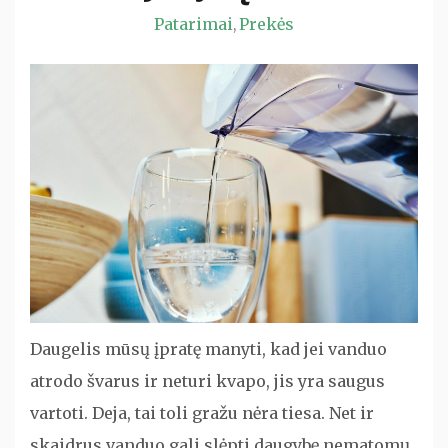
Patarimai
Prekės
,
Daugelis mūsų įpratę manyti, kad jei vanduo
atrodo švarus ir neturi kvapo, jis yra saugus
vartoti. Deja, tai toli gražu nėra tiesa. Net ir
skaidrus vanduo gali slėpti daugybę nematomų