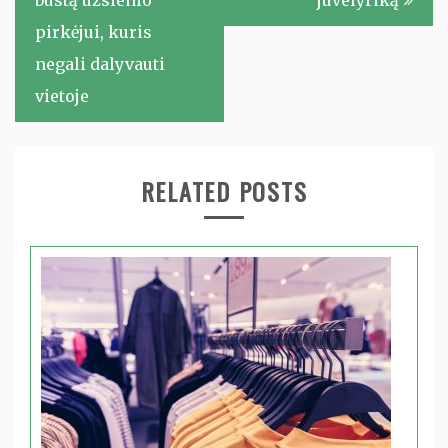
būstą užsienio
juvelyriką
pirkėjui, kuris
negali dalyvauti
vietoje
RELATED POSTS