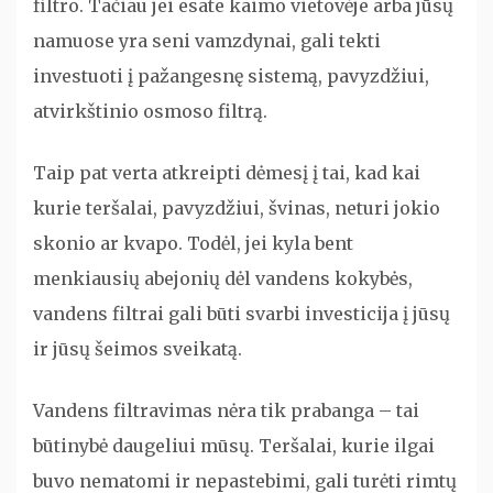
filtro. Tačiau jei esate kaimo vietovėje arba jūsų
namuose yra seni vamzdynai, gali tekti
investuoti į pažangesnę sistemą, pavyzdžiui,
atvirkštinio osmoso filtrą.
Taip pat verta atkreipti dėmesį į tai, kad kai
kurie teršalai, pavyzdžiui, švinas, neturi jokio
skonio ar kvapo. Todėl, jei kyla bent
menkiausių abejonių dėl vandens kokybės,
vandens filtrai gali būti svarbi investicija į jūsų
ir jūsų šeimos sveikatą.
Vandens filtravimas nėra tik prabanga – tai
būtinybė daugeliui mūsų. Teršalai, kurie ilgai
buvo nematomi ir nepastebimi, gali turėti rimtų