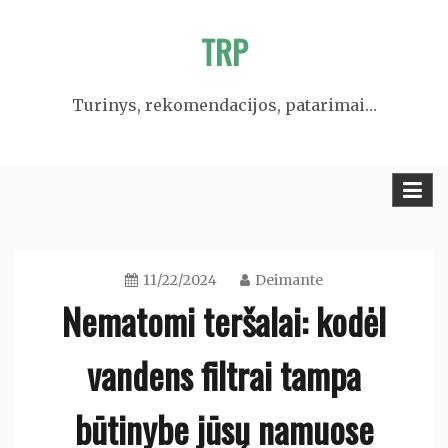
Skip
TRP
to
content
Turinys, rekomendacijos, patarimai…
11/22/2024
Deimante
Nematomi teršalai: kodėl
vandens filtrai tampa
būtinybe jūsų namuose