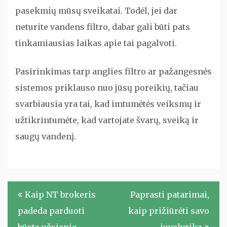
pasekmių mūsų sveikatai. Todėl, jei dar
neturite vandens filtro, dabar gali būti pats
tinkamiausias laikas apie tai pagalvoti.
Pasirinkimas tarp anglies filtro ar pažangesnės
sistemos priklauso nuo jūsų poreikių, tačiau
svarbiausia yra tai, kad imtumėtės veiksmų ir
užtikrintumėte, kad vartojate švarų, sveiką ir
saugų vandenį.
Navigacija
Kaip NT brokeris
Paprasti patarimai,
tarp
padeda parduoti
kaip prižiūrėti savo
įrašų