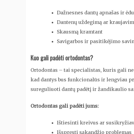
Dažnesnes dantų apnašas ir ėd
Dantenų uždegimą ar kraujavi
Skausmą kramtant
Savigarbos ir pasitikėjimo savi
Kuo gali padėti ortodontas?
Ortodontas – tai specialistas, kuris gali ne 
kad dantys bus funkcionalūs ir lengviau p
sureguliuoti dantų padėtį ir žandikaulio s
Ortodontas gali padėti jums:
Ištiesinti kreivus ar susikryžia
Išspręsti sąkandžio problemas