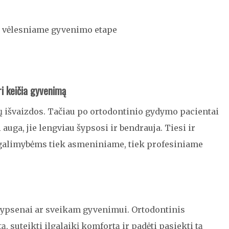
 vėlesniame gyvenimo etape
ri keičia gyvenimą
ų išvaizdos. Tačiau po ortodontinio gydymo pacientai
auga, jie lengviau šypsosi ir bendrauja. Tiesi ir
s galimybėms tiek asmeniniame, tiek profesiniame
i šypsenai ar sveikam gyvenimui. Ortodontinis
, suteikti ilgalaikį komfortą ir padėti pasiekti tą