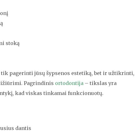
uonį
mą
mi stoką
tik pagerinti jūsų šypsenos estetiką, bet ir užtikrinti,
rižiūrimi. Pagrindinis
ortodontija
– tikslas yra
antykį, kad viskas tinkamai funkcionuotų.
vusius dantis