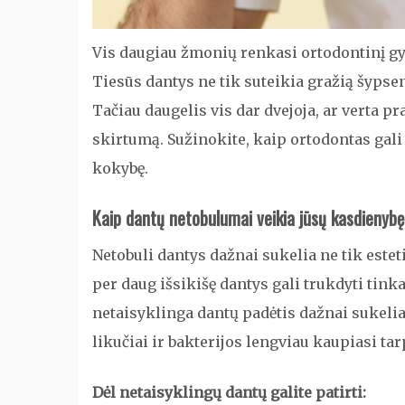
Vis daugiau žmonių renkasi ortodontinį gydy
Tiesūs dantys ne tik suteikia gražią šypse
Tačiau daugelis vis dar dvejoja, ar verta pra
skirtumą. Sužinokite, kaip ortodontas gali 
kokybę.
Kaip dantų netobulumai veikia jūsų kasdienyb
Netobuli dantys dažnai sukelia ne tik estet
per daug išsikišę dantys gali trukdyti tinka
netaisyklinga dantų padėtis dažnai sukel
likučiai ir bakterijos lengviau kaupiasi tar
Dėl netaisyklingų dantų galite patirti: