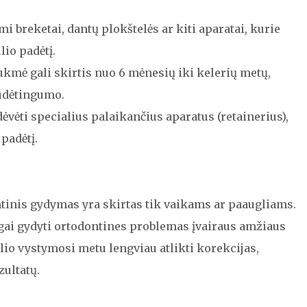
i breketai, dantų plokštelės ar kiti aparatai, kurie
lio padėtį.
mė gali skirtis nuo 6 mėnesių iki kelerių metų,
udėtingumo.
vėti specialius palaikančius aparatus (retainerius),
padėtį.
tinis gydymas yra skirtas tik vaikams ar paaugliams.
gai gydyti ortodontines problemas įvairaus amžiaus
o vystymosi metu lengviau atlikti korekcijas,
zultatų.