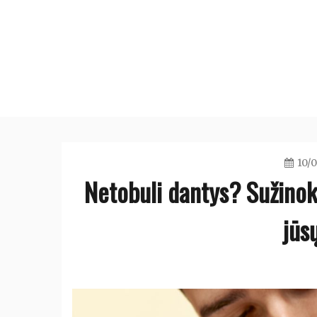
Skip
to
content
10/
Netobuli dantys? Sužinoki
jūs