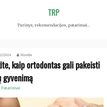
TRP
Turinys, rekomendacijos, patarimai…
02/2024
Montis
te, kaip ortodontas gali pakeisti
ų gyvenimą
Patarimai