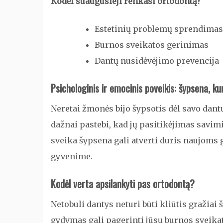
Kodėl suaugusieji renkasi ortodontą?
Estetinių problemų sprendimas
Burnos sveikatos gerinimas
Dantų nusidėvėjimo prevencija
Psichologinis ir emocinis poveikis: šypsena, ku
Neretai žmonės bijo šypsotis dėl savo dant
dažnai pastebi, kad jų pasitikėjimas savimi 
sveika šypsena gali atverti duris naujom
gyvenime.
Kodėl verta apsilankyti pas ortodontą?
Netobuli dantys neturi būti kliūtis gražia
gydymas gali pagerinti jūsų burnos sveikatą