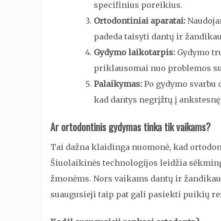
specifinius poreikius.
Ortodontiniai aparatai:
Naudojam
padeda taisyti dantų ir žandikau
Gydymo laikotarpis:
Gydymo truk
priklausomai nuo problemos s
Palaikymas:
Po gydymo svarbu dė
kad dantys negrįžtų į ankstesnę 
Ar ortodontinis gydymas tinka tik vaikams?
Tai dažna klaidinga nuomonė, kad ortodon
Šiuolaikinės technologijos leidžia sėkmin
žmonėms. Nors vaikams dantų ir žandikauli
suaugusieji taip pat gali pasiekti puikių re