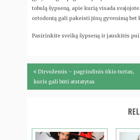
tobulą šypseną, apie kurią visada svajojot
ortodontą gali pakeisti jūsų gyvenimą bet
Pasirinkite sveiką šypseną ir jauskitės pui
Navigacija
Dirvožemis – pagrindinis ūkio turtas,
tarp
kuris gali būti atstatytas
įrašų
REL