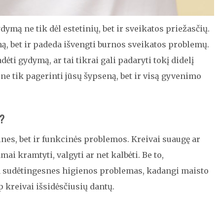
mą ne tik dėl estetinių, bet ir sveikatos priežasčių.
ną, bet ir padeda išvengti burnos sveikatos problemų.
dėti gydymą, ar tai tikrai gali padaryti tokį didelį
ne tik pagerinti jūsų šypseną, bet ir visą gyvenimo
ę?
ines, bet ir funkcinės problemos. Kreivai suaugę ar
mai kramtyti, valgyti ar net kalbėti. Be to,
ia sudėtingesnes higienos problemas, kadangi maisto
p kreivai išsidėsčiusių dantų.