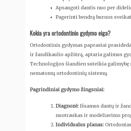
Apsaugoti dantis nuo per dideli
Pagerinti bendrą burnos sveika
Kokia yra ortodontinio gydymo eiga?
Ortodontinis gydymas paprastai prasideda 
ir žandikaulio apžiūrą, aptaria galimus gy
Technologijos šiandien suteikia galimybę n
nematomų ortodontinių sistemų.
Pagrindiniai gydymo žingsniai:
Diagnozė:
Išsamus dantų ir žan
nuotraukas ir modeliavimo pro
Individualus planas:
Ortodontas 