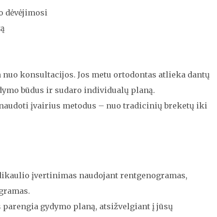
o dėvėjimosi
tą
nuo konsultacijos. Jos metu ortodontas atlieka dantų
dymo būdus ir sudaro individualų planą.
audoti įvairius metodus – nuo tradicinių breketų iki
dikaulio įvertinimas naudojant rentgenogramas,
gramas.
parengia gydymo planą, atsižvelgiant į jūsų