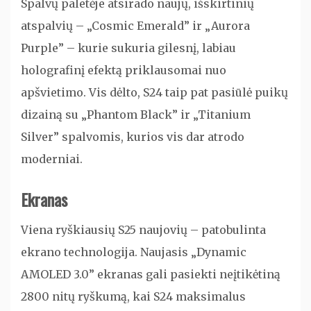
Spalvų paletėje atsirado naujų, išskirtinių
atspalvių – „Cosmic Emerald” ir „Aurora
Purple” – kurie sukuria gilesnį, labiau
holografinį efektą priklausomai nuo
apšvietimo. Vis dėlto, S24 taip pat pasiūlė puikų
dizainą su „Phantom Black” ir „Titanium
Silver” spalvomis, kurios vis dar atrodo
moderniai.
Ekranas
Viena ryškiausių S25 naujovių – patobulinta
ekrano technologija. Naujasis „Dynamic
AMOLED 3.0” ekranas gali pasiekti neįtikėtiną
2800 nitų ryškumą, kai S24 maksimalus