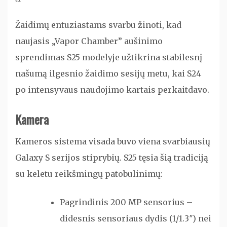
Žaidimų entuziastams svarbu žinoti, kad
naujasis „Vapor Chamber” aušinimo
sprendimas S25 modelyje užtikrina stabilesnį
našumą ilgesnio žaidimo sesijų metu, kai S24
po intensyvaus naudojimo kartais perkaitdavo.
Kamera
Kameros sistema visada buvo viena svarbiausių
Galaxy S serijos stiprybių. S25 tęsia šią tradiciją
su keletu reikšmingų patobulinimų:
Pagrindinis 200 MP sensorius –
didesnis sensoriaus dydis (1/1.3″) nei