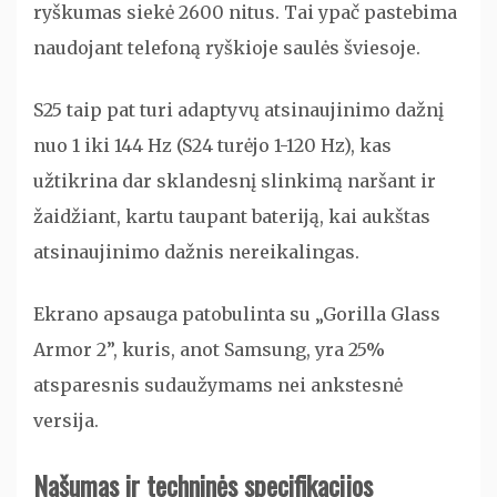
ryškumas siekė 2600 nitus. Tai ypač pastebima
naudojant telefoną ryškioje saulės šviesoje.
S25 taip pat turi adaptyvų atsinaujinimo dažnį
nuo 1 iki 144 Hz (S24 turėjo 1-120 Hz), kas
užtikrina dar sklandesnį slinkimą naršant ir
žaidžiant, kartu taupant bateriją, kai aukštas
atsinaujinimo dažnis nereikalingas.
Ekrano apsauga patobulinta su „Gorilla Glass
Armor 2”, kuris, anot Samsung, yra 25%
atsparesnis sudaužymams nei ankstesnė
versija.
Našumas ir techninės specifikacijos