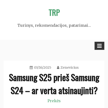
Skip
TRP
to
content
Turinys, rekomendacijos, patarimai…
03/16/2025
Zenevicius
Samsung S25 prieš Samsung
S24 – ar verta atsinaujinti?
Prekės