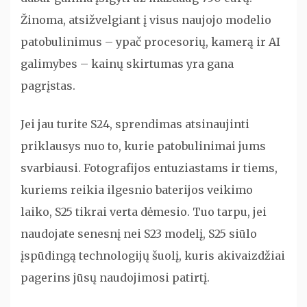
Žinoma, atsižvelgiant į visus naujojo modelio
patobulinimus – ypač procesorių, kamerą ir AI
galimybes – kainų skirtumas yra gana
pagrįstas.
Jei jau turite S24, sprendimas atsinaujinti
priklausys nuo to, kurie patobulinimai jums
svarbiausi. Fotografijos entuziastams ir tiems,
kuriems reikia ilgesnio baterijos veikimo
laiko, S25 tikrai verta dėmesio. Tuo tarpu, jei
naudojate senesnį nei S23 modelį, S25 siūlo
įspūdingą technologijų šuolį, kuris akivaizdžiai
pagerins jūsų naudojimosi patirtį.