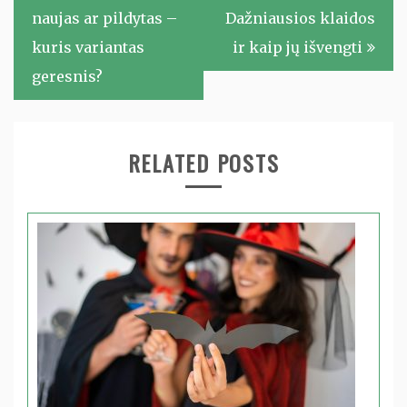
įrašų
naujas ar pildytas –
Dažniausios klaidos
kuris variantas
ir kaip jų išvengti
geresnis?
RELATED POSTS