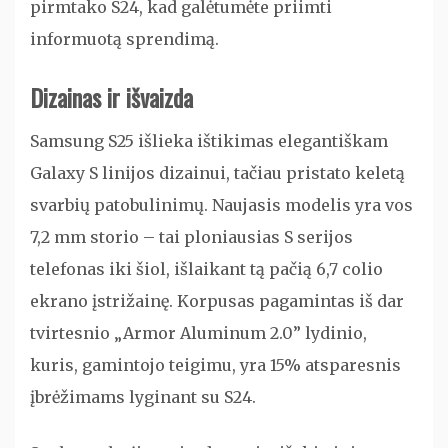
pirmtako S24, kad galėtumėte priimti
informuotą sprendimą.
Dizainas ir išvaizda
Samsung S25 išlieka ištikimas elegantiškam
Galaxy S linijos dizainui, tačiau pristato keletą
svarbių patobulinimų. Naujasis modelis yra vos
7,2 mm storio – tai ploniausias S serijos
telefonas iki šiol, išlaikant tą pačią 6,7 colio
ekrano įstrižainę. Korpusas pagamintas iš dar
tvirtesnio „Armor Aluminum 2.0” lydinio,
kuris, gamintojo teigimu, yra 15% atsparesnis
įbrėžimams lyginant su S24.