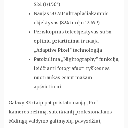
S24 (1/1.56″)
Naujas 50 MP ultraplačiakampis
objektyvas (S24 turėjo 12 MP)
Periskopinis teleobjektyvas su 5x
optiniu priartinimu ir nauja
„Adaptive Pixel” technologija
Patobulinta „Nightography” funkcija,
leidžianti fotografuoti ryškesnes
nuotraukas esant mažam
apšvietimui
Galaxy S25 taip pat pristato naują „Pro”
kameros režimą, suteikiantį profesionalams
būdingų valdymo galimybių, pavyzdžiui,