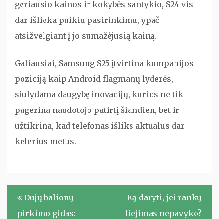
geriausio kainos ir kokybės santykio, S24 vis
dar išlieka puikiu pasirinkimu, ypač
atsižvelgiant į jo sumažėjusią kainą.
Galiausiai, Samsung S25 įtvirtina kompanijos
poziciją kaip Android flagmanų lyderės,
siūlydama daugybę inovacijų, kurios ne tik
pagerina naudotojo patirtį šiandien, bet ir
užtikrina, kad telefonas išliks aktualus dar
kelerius metus.
Navigacija
Dujų balionų
Ką daryti, jei rankų
tarp
pirkimo gidas:
liejimas nepavyko?