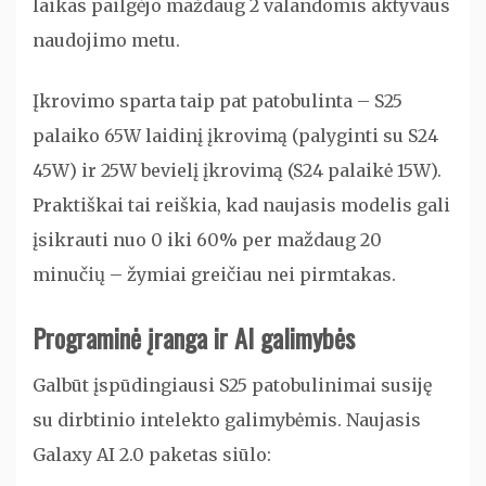
laikas pailgėjo maždaug 2 valandomis aktyvaus
naudojimo metu.
Įkrovimo sparta taip pat patobulinta – S25
palaiko 65W laidinį įkrovimą (palyginti su S24
45W) ir 25W bevielį įkrovimą (S24 palaikė 15W).
Praktiškai tai reiškia, kad naujasis modelis gali
įsikrauti nuo 0 iki 60% per maždaug 20
minučių – žymiai greičiau nei pirmtakas.
Programinė įranga ir AI galimybės
Galbūt įspūdingiausi S25 patobulinimai susiję
su dirbtinio intelekto galimybėmis. Naujasis
Galaxy AI 2.0 paketas siūlo: