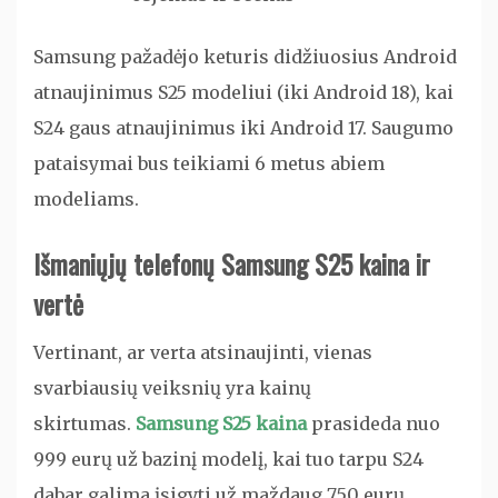
Samsung pažadėjo keturis didžiuosius Android
atnaujinimus S25 modeliui (iki Android 18), kai
S24 gaus atnaujinimus iki Android 17. Saugumo
pataisymai bus teikiami 6 metus abiem
modeliams.
Išmaniųjų telefonų
Samsung S25 kaina
ir
vertė
Vertinant, ar verta atsinaujinti, vienas
svarbiausių veiksnių yra kainų
skirtumas.
Samsung S25 kaina
prasideda nuo
999 eurų už bazinį modelį, kai tuo tarpu S24
dabar galima įsigyti už maždaug 750 eurų.