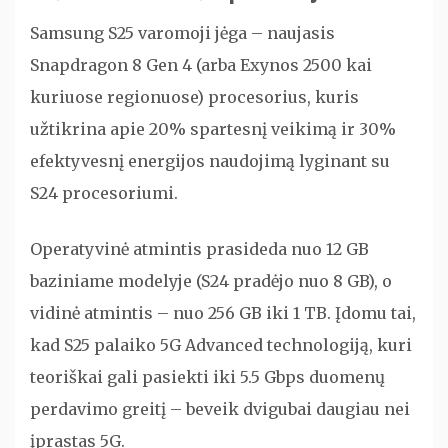
Samsung S25 varomoji jėga – naujasis
Snapdragon 8 Gen 4 (arba Exynos 2500 kai
kuriuose regionuose) procesorius, kuris
užtikrina apie 20% spartesnį veikimą ir 30%
efektyvesnį energijos naudojimą lyginant su
S24 procesoriumi.
Operatyvinė atmintis prasideda nuo 12 GB
baziniame modelyje (S24 pradėjo nuo 8 GB), o
vidinė atmintis – nuo 256 GB iki 1 TB. Įdomu tai,
kad S25 palaiko 5G Advanced technologiją, kuri
teoriškai gali pasiekti iki 5.5 Gbps duomenų
perdavimo greitį – beveik dvigubai daugiau nei
įprastas 5G.