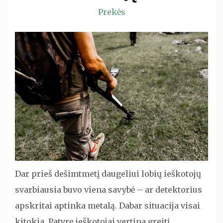
Prekės
Dar prieš dešimtmetį daugeliui lobių ieškotojų
svarbiausia buvo viena savybė – ar detektorius
apskritai aptinka metalą. Dabar situacija visai
kitokia. Patyrę ieškotojai vertina greitį,