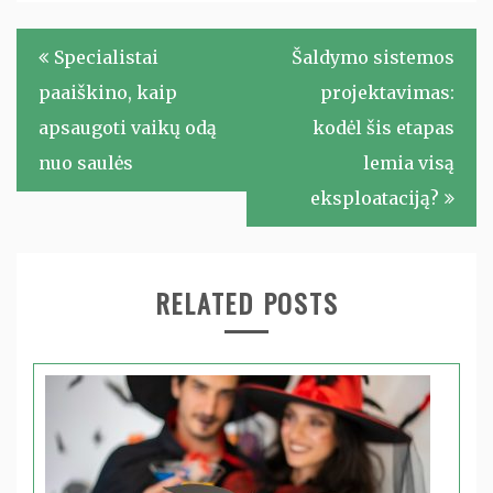
Navigacija
Specialistai
Šaldymo sistemos
tarp
paaiškino, kaip
projektavimas:
įrašų
apsaugoti vaikų odą
kodėl šis etapas
nuo saulės
lemia visą
eksploataciją?
RELATED POSTS