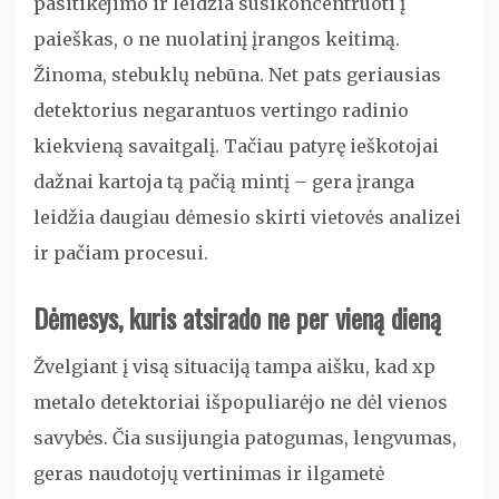
pasitikėjimo ir leidžia susikoncentruoti į
paieškas, o ne nuolatinį įrangos keitimą.
Žinoma, stebuklų nebūna. Net pats geriausias
detektorius negarantuos vertingo radinio
kiekvieną savaitgalį. Tačiau patyrę ieškotojai
dažnai kartoja tą pačią mintį – gera įranga
leidžia daugiau dėmesio skirti vietovės analizei
ir pačiam procesui.
Dėmesys, kuris atsirado ne per vieną dieną
Žvelgiant į visą situaciją tampa aišku, kad xp
metalo detektoriai išpopuliarėjo ne dėl vienos
savybės. Čia susijungia patogumas, lengvumas,
geras naudotojų vertinimas ir ilgametė