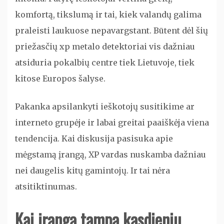
komfortą, tikslumą ir tai, kiek valandų galima
praleisti laukuose nepavargstant. Būtent dėl šių
priežasčių xp metalo detektoriai vis dažniau
atsiduria pokalbių centre tiek Lietuvoje, tiek
kitose Europos šalyse.
Pakanka apsilankyti ieškotojų susitikime ar
interneto grupėje ir labai greitai paaiškėja viena
tendencija. Kai diskusija pasisuka apie
mėgstamą įrangą, XP vardas nuskamba dažniau
nei daugelis kitų gamintojų. Ir tai nėra
atsitiktinumas.
Kai įranga tampa kasdieniu