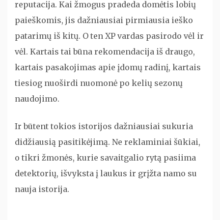
reputacija. Kai žmogus pradeda domėtis lobių
paieškomis, jis dažniausiai pirmiausia ieško
patarimų iš kitų. O ten XP vardas pasirodo vėl ir
vėl. Kartais tai būna rekomendacija iš draugo,
kartais pasakojimas apie įdomų radinį, kartais
tiesiog nuoširdi nuomonė po kelių sezonų
naudojimo.
Ir būtent tokios istorijos dažniausiai sukuria
didžiausią pasitikėjimą. Ne reklaminiai šūkiai,
o tikri žmonės, kurie savaitgalio rytą pasiima
detektorių, išvyksta į laukus ir grįžta namo su
nauja istorija.