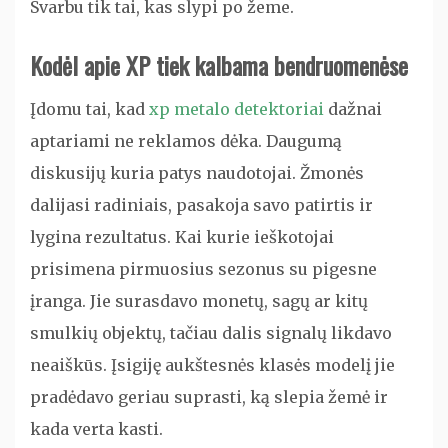
Svarbu tik tai, kas slypi po žeme.
Kodėl apie XP tiek kalbama bendruomenėse
Įdomu tai, kad
xp metalo detektoriai
dažnai
aptariami ne reklamos dėka. Daugumą
diskusijų kuria patys naudotojai. Žmonės
dalijasi radiniais, pasakoja savo patirtis ir
lygina rezultatus. Kai kurie ieškotojai
prisimena pirmuosius sezonus su pigesne
įranga. Jie surasdavo monetų, sagų ar kitų
smulkių objektų, tačiau dalis signalų likdavo
neaiškūs. Įsigiję aukštesnės klasės modelį jie
pradėdavo geriau suprasti, ką slepia žemė ir
kada verta kasti.