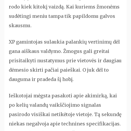
rodo kiek kitokį vaizdą. Kai kuriems žmonėms
sudėtingi meniu tampa tik papildomu galvos
skausmu.
XP gamintojas sulaukia palankių vertinimų dėl
gana aiškaus valdymo. Žmogus gali greitai
prisitaikyti nustatymus prie vietovės ir daugiau
dėmesio skirti pačiai paieškai. O juk dėl to
dauguma ir pradeda šį hobį.
Ieškotojai mėgsta pasakoti apie akimirką, kai
po kelių valandų vaikščiojimo signalas
pasirodo visiškai netikėtoje vietoje. Tą sekundę
niekas negalvoja apie technines specifikacijas.