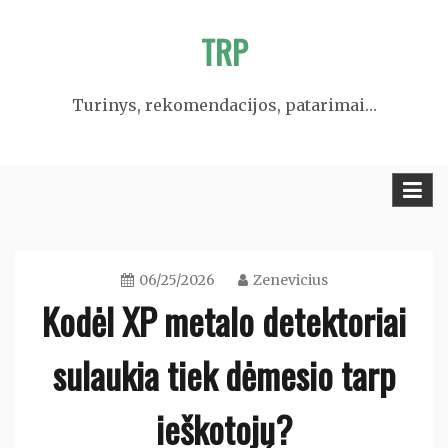
Skip
TRP
to
content
Turinys, rekomendacijos, patarimai…
06/25/2026
Zenevicius
Kodėl XP metalo detektoriai
sulaukia tiek dėmesio tarp
ieškotojų?